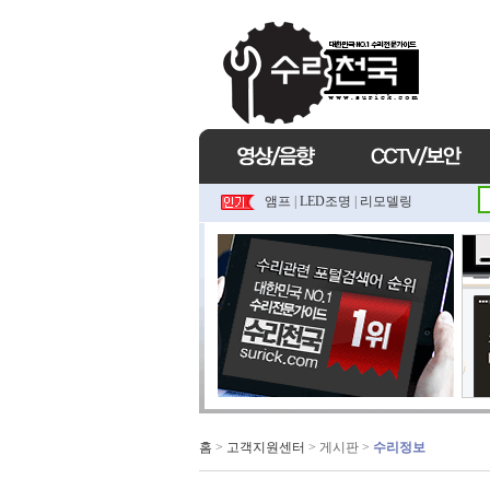
앰프
|
LED조명
|
리모델링
홈
>
고객지원센터
> 게시판 >
수리정보