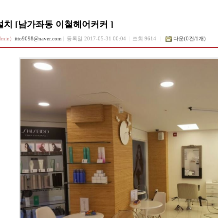
치 [남가좌동 이철헤어커커 ]
min)
itto9098@naver.com
등록일
2017-05-31 00:04
조회 9614
다운(0건/1개)