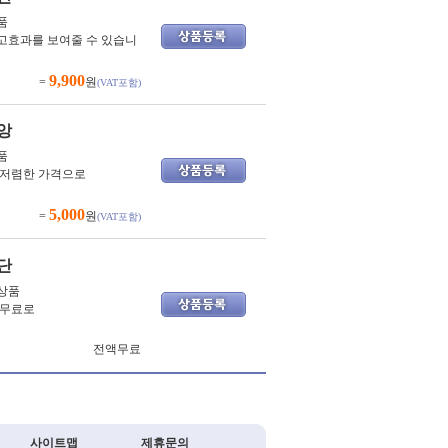
품
고효과를 보여줄 수 있습니
9,900
=
원
(VAT포함)
앙
품
 저렴한 가격으로
5,000
=
원
(VAT포함)
단
상품
 무료로
전액무료
사이트맵
제휴문의