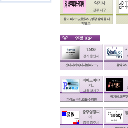
악기사
광주 서구
중고 피아노,관현악기,영창,삼익 등 디
지털,조...
TMSS
시
경기 용인시
신디사이져,디지털피아노,
음악 악
피아노이야
기...
서울 광진구
악기의 모든것
피아노 수리,조율,수리전
충주영창피
동
아...
충북 충주시