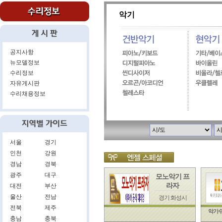
악기
공지사항
뉴모델정보
수리정보
자유게시판
수리채용정보
서울
경기
인천
강원
경남
경북
광주
대구
모노악기 프
라자
대전
부산
울산
전남
경기 화성시
전북
제주
악기수
충남
충북