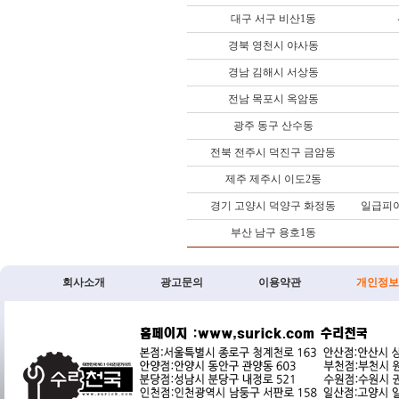
대구 서구 비산1동
경북 영천시 야사동
경남 김해시 서상동
전남 목포시 옥암동
광주 동구 산수동
전북 전주시 덕진구 금암동
제주 제주시 이도2동
경기 고양시 덕양구 화정동
일급피아
부산 남구 용호1동
회사소개
광고문의
이용약관
개인정보