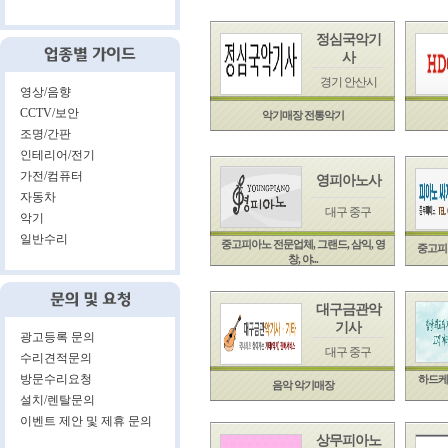
정심국악기
사
경기 안산시
영상/음향
CCTV/보안
악기매장 전통악기
조명/간판
인테리어/전기
가전/컴퓨터
영피아노사
자동차
대구 중구
악기
일반수리
중고피아노 전문업체, 그랜드, 삼익, 영
중고피아
창, 야...
대구금관악
기사
광고등록 문의
대구 중구
수리견적문의
방문수리요청
하드케
음악 악기매장
설치/렌탈문의
이벤트 제안 및 제휴 문의
상무피아노