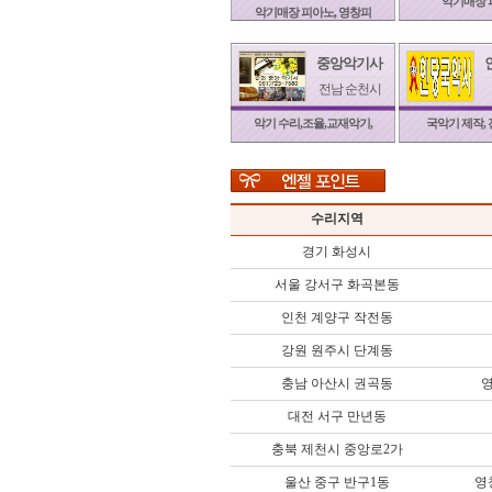
악기매장 
악기매장 피아노, 영창피
중앙악기사
전남 순천시
악기 수리,조율,교재악기,
국악기 제작, 
수리지역
경기 화성시
서울 강서구 화곡본동
인천 계양구 작전동
강원 원주시 단계동
충남 아산시 권곡동
대전 서구 만년동
충북 제천시 중앙로2가
울산 중구 반구1동
영