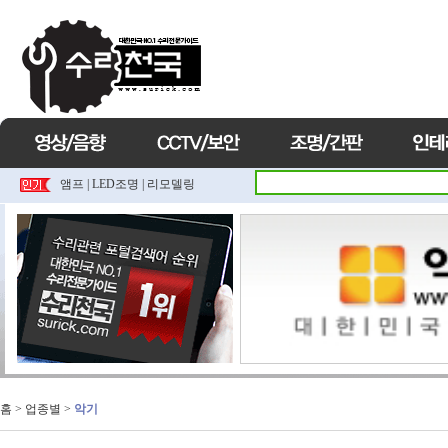
앰프
|
LED조명
|
리모델링
홈
> 업종별 >
악기